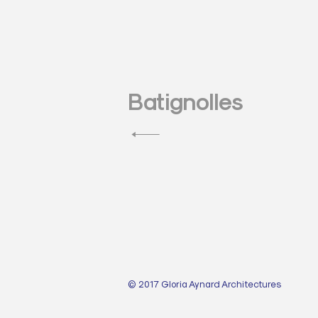
N
Batignolles
a
v
i
g
a
© 2017 Gloria Aynard Architectures
t